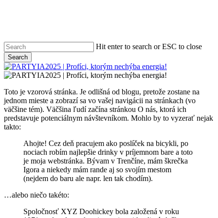
Skip
to
main
content
Hit enter to search or ESC to close
Search
Close
Search
Menu
Toto je vzorová stránka. Je odlišná od blogu, pretože zostane na
jednom mieste a zobrazí sa vo vašej navigácii na stránkach (vo
väčšine tém). Väčšina ľudí začína stránkou O nás, ktorá ich
predstavuje potenciálnym návštevníkom. Mohlo by to vyzerať nejak
takto:
Ahojte! Cez deň pracujem ako poslíček na bicykli, po
nociach robím najlepšie drinky v príjemnom bare a toto
je moja webstránka. Bývam v Trenčíne, mám škrečka
Igora a niekedy mám rande aj so svojím mestom
(nejdem do baru ale napr. len tak chodím).
…alebo niečo takéto:
Spoločnosť XYZ Doohickey bola založená v roku