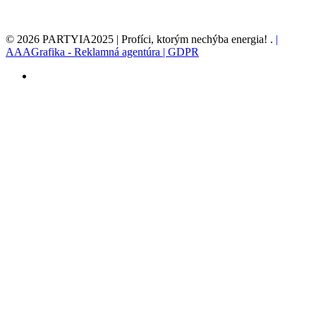
© 2026 PARTYIA2025 | Profíci, ktorým nechýba energia! .
|
AAAGrafika - Reklamná agentúra |
GDPR
facebook
linkedin
youtube
instagram
spotify
PODUJATIA
UMELCI
BLAŽEJ EVŽEN SABO
RADOSLAV ONDERČÍN
BONGOMAN ELIZZ
SAMUEL ČARNY
VIDEA
GALÉRIA